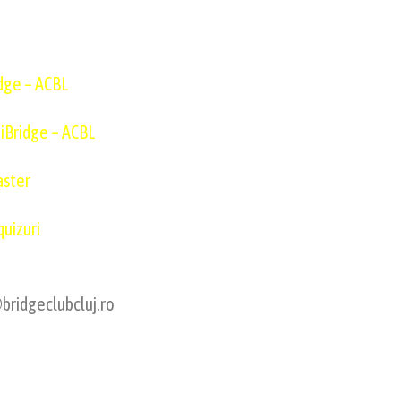
dge – ACBL
iBridge – ACBL
aster
quizuri
bridgeclubcluj.ro